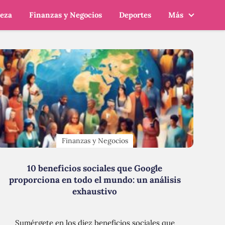
leza
Finanzas y Negocios
Deportes
Más
Finanzas y Negocios
10 beneficios sociales que Google
proporciona en todo el mundo: un análisis
exhaustivo
Sumérgete en los diez beneficios sociales que