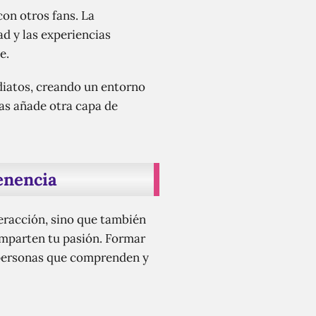
con otros fans. La
d y las experiencias
e.
diatos, creando un entorno
tas añade otra capa de
enencia
eracción, sino que también
omparten tu pasión. Formar
 personas que comprenden y