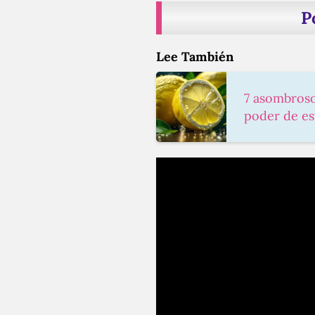
P
Lee También
7 asombroso
poder de es