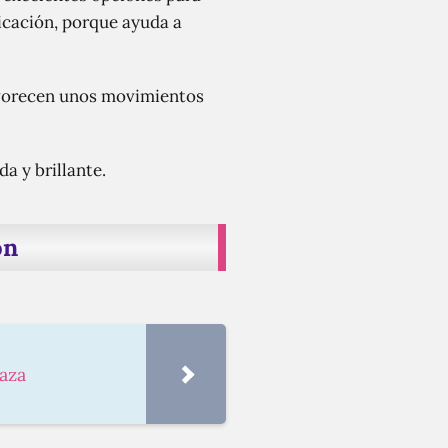
icación, porque ayuda a
favorecen unos movimientos
a y brillante.
ón
aza