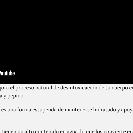
jora el proceso natural de desintoxicación de tu cuerpo c
 y pepino.
 es una forma estupenda de mantenerte hidratado y apoya
.
 tienen un alto contenido en agua, lo que los convierte e