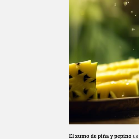
El zumo de piña y pepino
es 