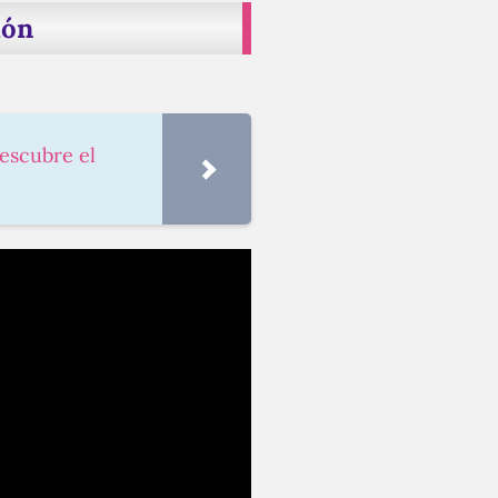
ión
descubre el