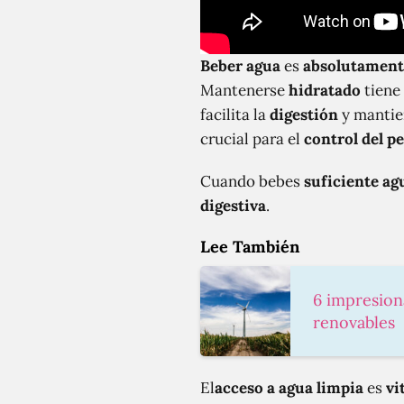
Beber agua
es
absolutament
Mantenerse
hidratado
tiene
facilita la
digestión
y mantie
crucial para el
control del p
Cuando bebes
suficiente ag
digestiva
.
Lee También
6 impresion
renovables
El
acceso a agua limpia
es
vi