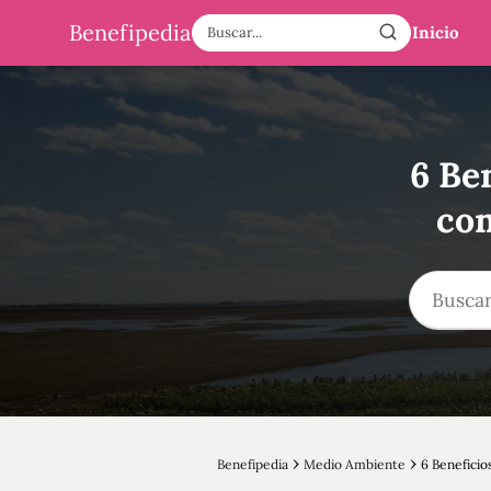
Benefipedia
Inicio
6 Be
com
Benefipedia
Medio Ambiente
6 Beneficio