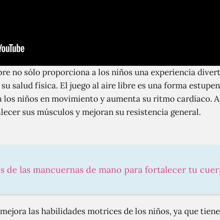
libre no sólo proporciona a los niños una experiencia dive
 salud física. El juego al aire libre es una forma estupe
a los niños en movimiento y aumenta su ritmo cardíaco. A
alecer sus músculos y mejoran su resistencia general.
os de las mancuernas de mano para fortalecer tu cue
e mejora las habilidades motrices de los niños, ya que tien