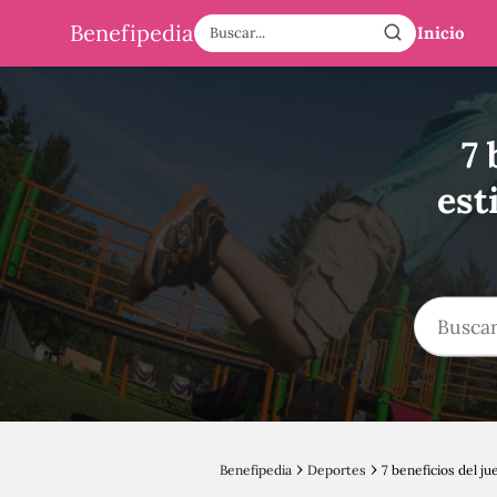
Benefipedia
Inicio
7 
est
Benefipedia
Deportes
7 beneficios del jue