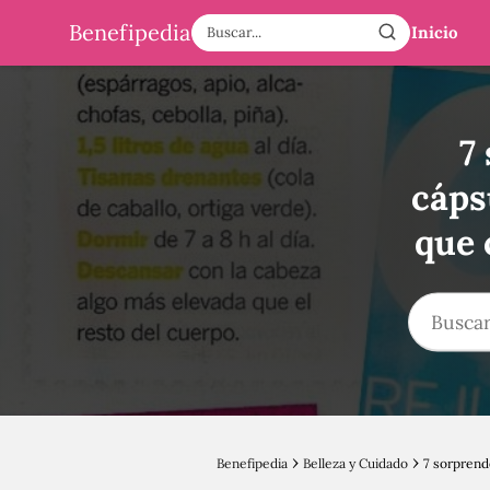
Benefipedia
Inicio
7
cáps
que 
Benefipedia
Belleza y Cuidado
7 sorprend