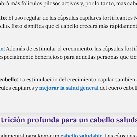
abrá más folículos pilosos activos y, por lo tanto, más cab
to:
El uso regular de las cápsulas capilares fortificantes 
ello. Esto significa que el cabello crecerá más rápidament
lo
:
Además de estimular el crecimiento, las cápsulas forti
 especialmente beneficioso para aquellas personas que tie
cabello:
La estimulación del crecimiento capilar también a
ículos capilares y
mejorar la salud general
del cuero cabell
trición profunda para un cabello salud
ndamental para lograr un
cabello saludable
. Las cápsulas 