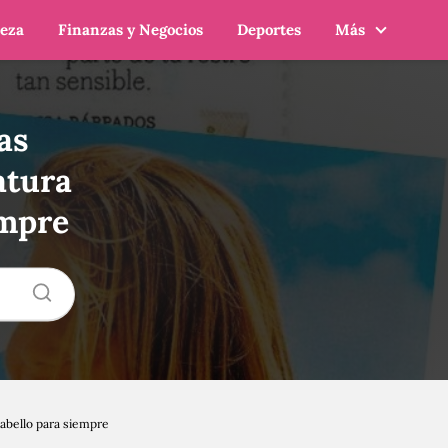
leza
Finanzas y Negocios
Deportes
Más
as
atura
empre
cabello para siempre