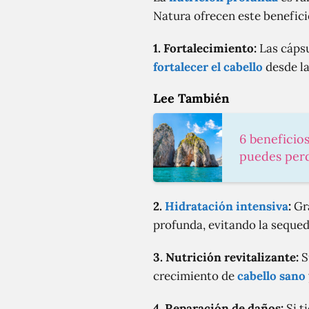
Natura ofrecen este benefic
1. Fortalecimiento:
Las cápsu
fortalecer el cabello
desde la
Lee También
6 beneficio
puedes per
2.
Hidratación intensiva
:
Gra
profunda, evitando la sequeda
3. Nutrición revitalizante:
S
crecimiento de
cabello sano
4. Reparación de daños:
Si t