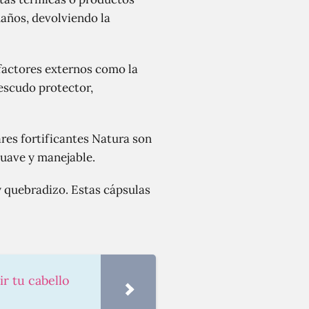
daños, devolviendo la
factores externos como la
 escudo protector,
lares fortificantes Natura son
suave y manejable.
 y quebradizo. Estas cápsulas
r tu cabello