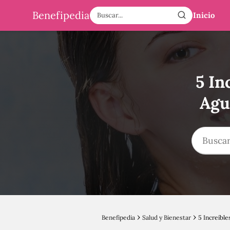
Benefipedia
Inicio
5 In
Agu
Benefipedia
Salud y Bienestar
5 Increíble