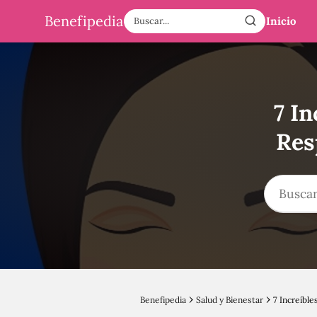
Benefipedia
Inicio
7 I
Res
Benefipedia
Salud y Bienestar
7 Increíble