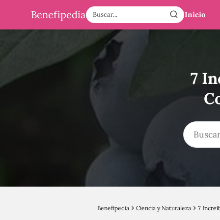
Benefipedia
Inicio
7 In
Co
Benefipedia
Ciencia y Naturaleza
7 Increí