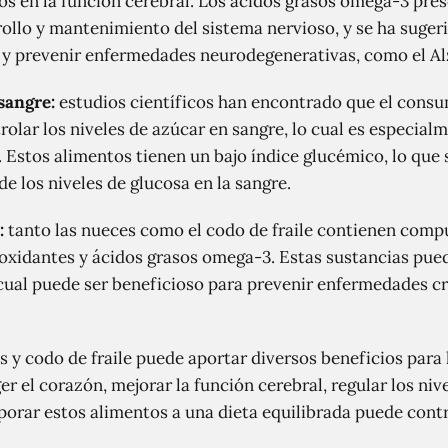
os en la función cerebral. Los ácidos grasos omega-3 pre
rollo y mantenimiento del sistema nervioso, y se ha suge
 y prevenir enfermedades neurodegenerativas, como el Al
sangre:
estudios científicos han encontrado que el consu
rolar los niveles de azúcar en sangre, lo cual es especial
. Estos alimentos tienen un bajo índice glucémico, lo que
 los niveles de glucosa en la sangre.
:
tanto las nueces como el codo de fraile contienen com
oxidantes y ácidos grasos omega-3. Estas sustancias pued
 cual puede ser beneficioso para prevenir enfermedades cr
.
 y codo de fraile puede aportar diversos beneficios para
er el corazón, mejorar la función cerebral, regular los niv
rporar estos alimentos a una dieta equilibrada puede cont