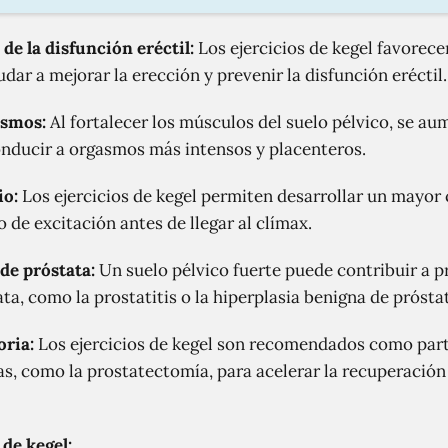
de la disfunción eréctil:
Los ejercicios de kegel favorecen
udar a mejorar la erección y prevenir la disfunción eréctil.
asmos:
Al fortalecer los músculos del suelo pélvico, se aum
onducir a orgasmos más intensos y placenteros.
io:
Los ejercicios de kegel permiten desarrollar un mayor 
 de excitación antes de llegar al clímax.
de próstata:
Un suelo pélvico fuerte puede contribuir a pr
a, como la prostatitis o la hiperplasia benigna de prósta
oria:
Los ejercicios de kegel son recomendados como parte
as, como la prostatectomía, para acelerar la recuperación 
 de kegel: