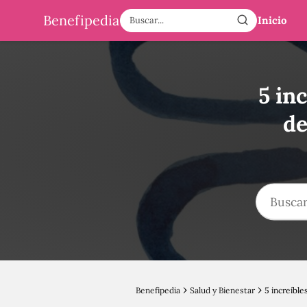
Benefipedia
Inicio
5 in
de
Benefipedia
Salud y Bienestar
5 increíbl