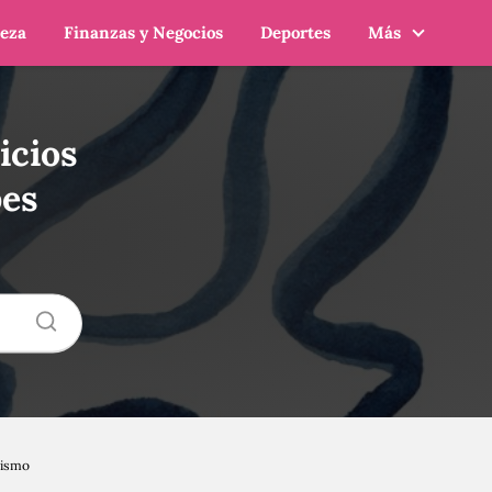
leza
Finanzas y Negocios
Deportes
Más
icios
bes
mismo