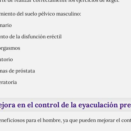
te de realizar correctamente los ejercicios de kegel.
miento del suelo pélvico masculino:
inario
nto de la disfunción eréctil
 orgasmos
atorio
mas de próstata
ratoria
jora en el control de la eyaculación pr
beneficiosos para el hombre, ya que pueden mejorar el cont