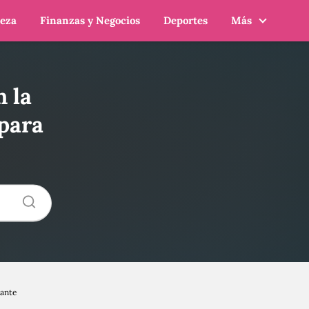
leza
Finanzas y Negocios
Deportes
Más
n la
 para
iante