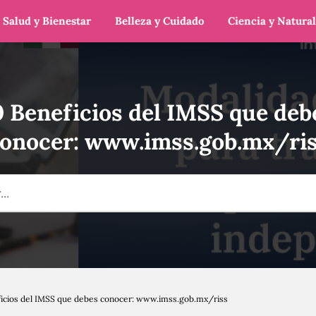
Salud y Bienestar
Belleza y Cuidado
Ciencia y Natura
0 Beneficios del IMSS que deb
onocer: www.imss.gob.mx/ri
ficios del IMSS que debes conocer: www.imss.gob.mx/riss