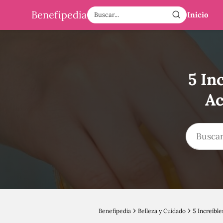
Benefipedia
Inicio
5 In
Ac
Benefipedia
Belleza y Cuidado
5 Increíbl