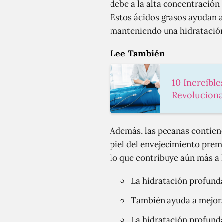
debe a la alta concentración
Estos ácidos grasos ayudan a 
manteniendo una hidratació
Lee También
10 Increíble
Revoluciona
Además, las pecanas contiene
piel del envejecimiento prem
lo que contribuye aún más a l
La hidratación profunda
También ayuda a mejorar 
La hidratación profunda