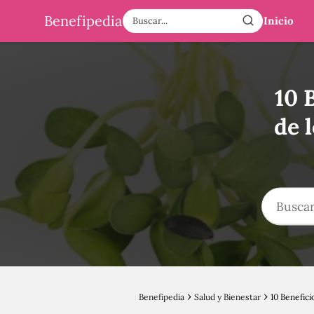
Benefipedia
Inicio
10 
de 
Benefipedia
Salud y Bienestar
10 Benefic