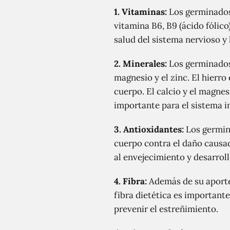
1.
Vitaminas:
Los germinados 
vitamina B6, B9 (ácido fólic
salud del sistema nervioso y 
2.
Minerales:
Los germinados 
magnesio y el zinc. El hierro
cuerpo. El calcio y el magne
importante para el sistema i
3.
Antioxidantes:
Los germina
cuerpo contra el daño causado
al envejecimiento y desarrol
4.
Fibra:
Además de su aporte 
fibra dietética es importante
prevenir el estreñimiento.