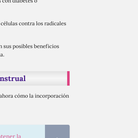
s con diabetes o
élulas contra los radicales
n sus posibles beneficios
a.
enstrual
 ahora cómo la incorporación
tener la