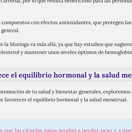
n arterial, por lo que resulta beneficioso para las persona
compuestos con efectos antioxidantes, que protegen las c
 general.
e la Moringa va más allá, ya que hay estudios que sugiere
colesterol y mantener unos niveles óptimos de hemoglobin
ce el equilibrio hormonal y la salud m
 promoción de tu salud y bienestar generales, exploremos
e favorecer el equilibrio hormonal y la salud menstrual.
n que las ciruelas pasas ayudan a perder peso y a man