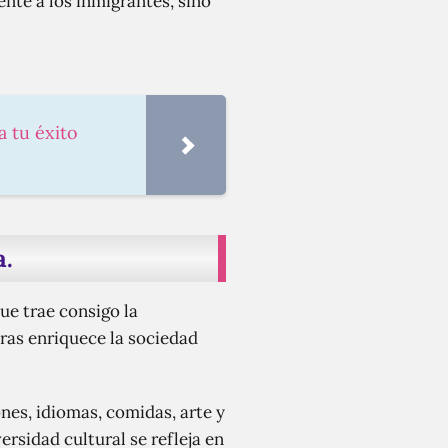
nte a los inmigrantes, sino
a tu éxito
a.
ue trae consigo la
uras enriquece la sociedad
nes, idiomas, comidas, arte y
rsidad cultural se refleja en