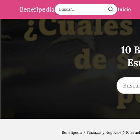
Benefipedia
Inicio
10 B
Es
Benefipedia
Finanzas y Negocios
10 Bene